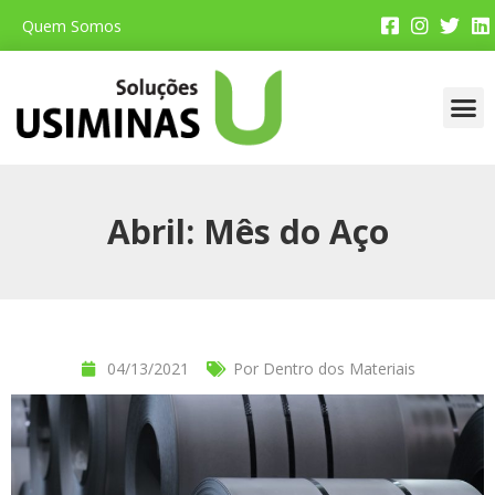
Quem Somos
Faça 
Por De
Dicas P
Aplica
Loja
Abril: Mês do Aço
04/13/2021
Por Dentro dos Materiais