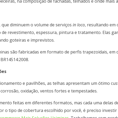
abeceiras, na composição de fachadas, telhados e onde mais a 
, que diminuem o volume de serviços
in loco
, resultando em
o de revestimento, espessura, pintura e tratamento. Elas ga
ando goteiras e imprevistos.
inas são fabricadas em formato de perfis trapezoidais, em
NBR14514:2008.
ões
onamento e pavilhões, as telhas apresentam um ótimo custo-
 corrosão, oxidação, ventos fortes e tempestades.
ento feitas em diferentes formatos, mas cada uma delas de
r o tipo de cobertura escolhido por você, é preciso investir
E-commerce Mais Soluções Usiminas
. Trabalhamos com produ