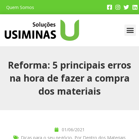
Quem Somos
Faça 
Por De
Dicas P
Aplica
Loja
Reforma: 5 principais erros
na hora de fazer a compra
dos materiais
01/06/2021
Dicas para o seu negócio
,
Por Dentro dos Materiais