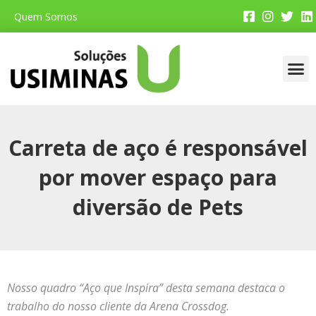
Quem Somos
Faça 
Por De
Dicas P
Aplica
Loja
Carreta de aço é responsável
por mover espaço para
diversão de Pets
Nosso quadro “Aço que Inspira” desta semana destaca o
trabalho do nosso cliente da Arena Crossdog.